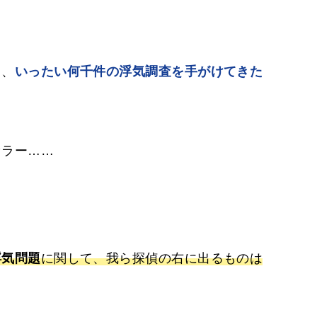
ら、
いったい何千件の浮気調査を手がけてきた
セラー……
。
浮気問題
に関して、我ら探偵の右に出るものは