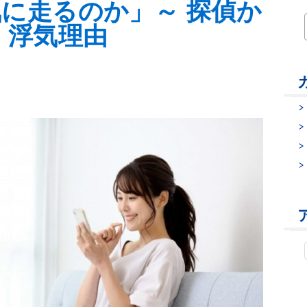
に走るのか」～ 探偵か
・浮気理由