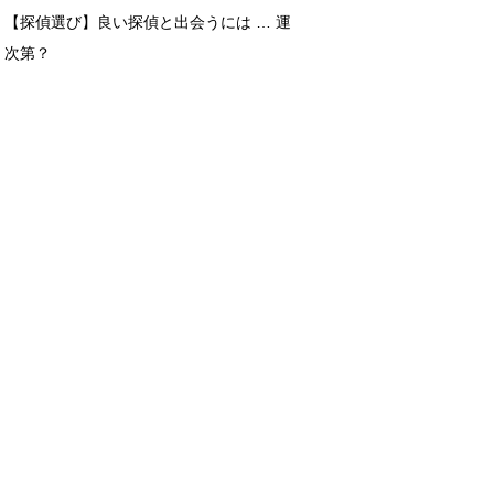
【探偵選び】良い探偵と出会うには … 運
次第？