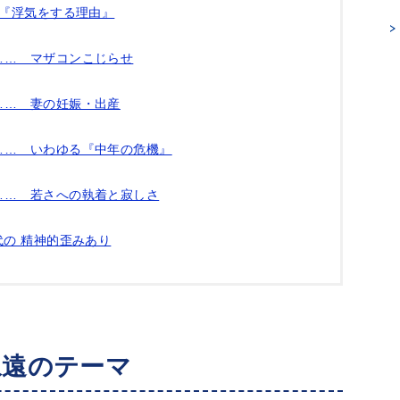
別『浮気をする理由』
…… マザコンこじらせ
…… 妻の妊娠・出産
…… いわゆる『中年の危機』
…… 若さへの執着と寂しさ
の 精神的歪みあり
永遠のテーマ