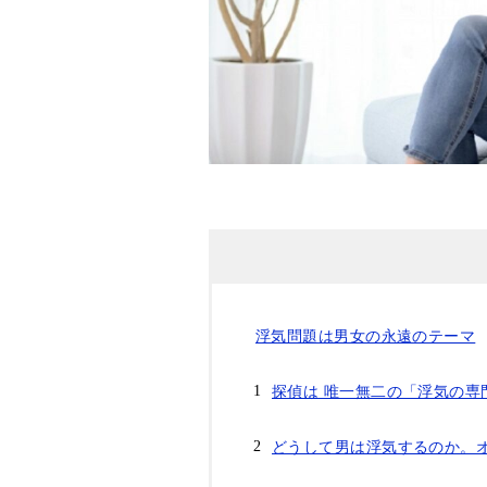
浮気問題は男女の永遠のテーマ
探偵は 唯一無二の「浮気の専
どうして男は浮気するのか。