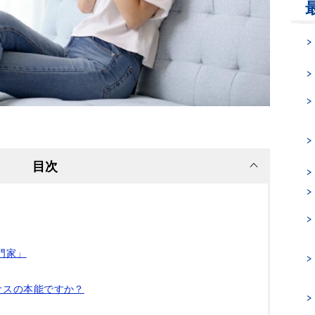
目次
門家」
オスの本能ですか？