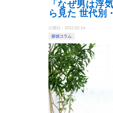
「なぜ男は浮気
ら見た 世代別
公開日：
2022-02-14
探偵コラム