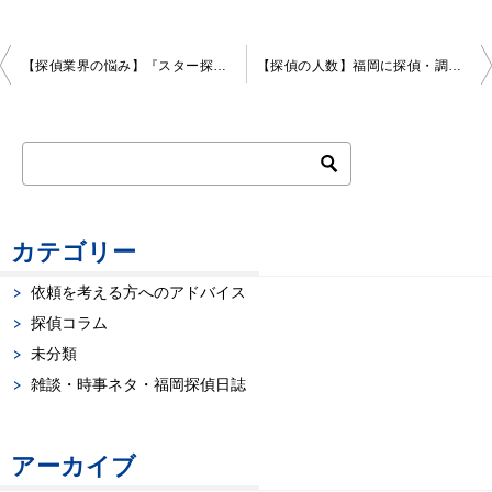
投
【探偵業界の悩み】『スター探偵』が居ない！
【探偵の人数】福岡に探偵・調査業者は何人くらい居るのか？
稿
ナ
ビ
ゲ
カテゴリー
ー
依頼を考える方へのアドバイス
探偵コラム
シ
未分類
ョ
雑談・時事ネタ・福岡探偵日誌
ン
アーカイブ