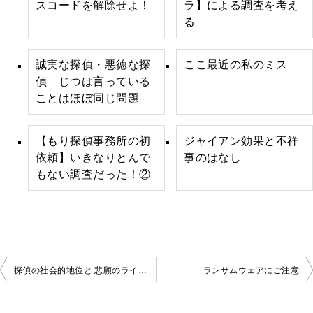
スコードを解除せよ！
ラ】による調査を考え
る
誠実な探偵・悪徳な探
ここ最近の私のミス
偵 じつは言っている
ことはほぼ同じ問題
【もり探偵事務所の初
ジャイアン効果と不祥
依頼】いきなりとんで
事のはなし
もない調査だった！②
投
探偵の社会的地位と 悲願のライセンス ～ 副業探偵がもたらす負の作用
ランサムウェアにご注意
稿