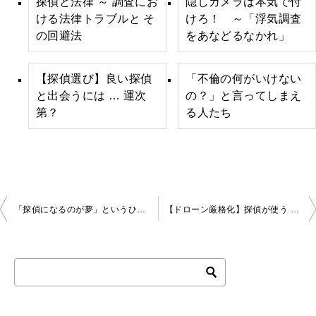
探偵と法律 ～ 調査にお
隠しカメラは本気で付
ける法律トラブルと そ
けろ！ ～「浮気調査
の回避法
をあなどるなかれ」
【探偵選び】良い探偵
「不倫の何がいけない
と出会うには … 運次
の？」と言ってしまえ
第？
る人たち
投
「探偵になるのが夢」というひとたちへ１
【ドローン厳格化】探偵が使う 調査用ドローンに未来はあるか？
稿
ナ
ビ