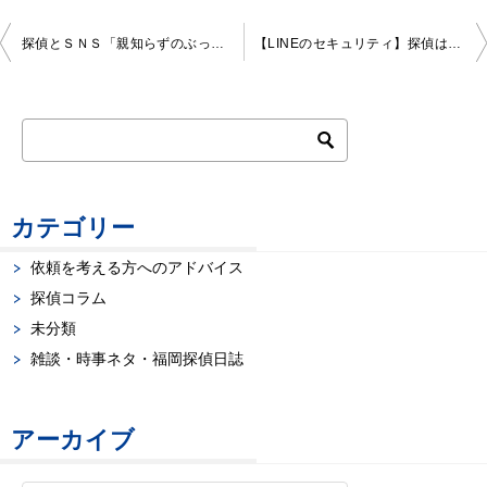
投
探偵とＳＮＳ「親知らずのぶっとい患者がきた！ 」なんてツィートしちゃ ダメでしょう
【LINEのセキュリティ】探偵はLINEを使うべき？
稿
ナ
ビ
ゲ
カテゴリー
ー
依頼を考える方へのアドバイス
探偵コラム
シ
未分類
ョ
雑談・時事ネタ・福岡探偵日誌
ン
アーカイブ